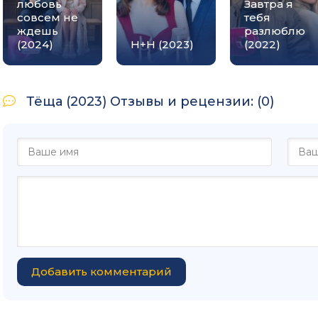
любовь
Завтра я
совсем не
тебя
ждешь
разлюблю
(2024)
Н+Н (2023)
(2022)
Тёща (2023) Отзывы и рецензии: (0)
Добавить комментарий