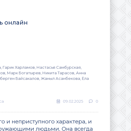
ть онлайн
, Гарик Харламов, Настасья Самбурская,
ов, Марк Богатырев, Никита Тарасов, Анна
пберген Байсакалов, Жаныл Асанбекова, Ёла
са
09.02.2025
0
о и неприступного характера, и
кружающими людьми. Она всегда