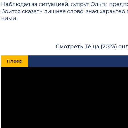
Наблюдая за ситуацией, супруг Ольги предпо
боится сказать лишнее слово, зная характер
ними.
Смотреть Тёща (2023) он
Плеер