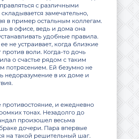
 справляться с различными
е складывается замечательно,
авя в пример остальным коллегам.
шь в офисе, ведь и дома она
устанавливать удобные правила.
ее не устраивает, когда близкие
 против воли. Когда-то дочь
ила о счастье рядом с таким
м потрясением. Ей безумно не
ть недоразумение в их доме и
вия.
 противостояние, и ежедневно
ромких тонах. Незадолго до
кандал произошел весьма
 браке дочери. Пара впервые
ся на такой решительный шаг.