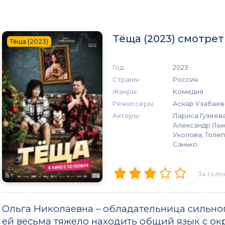
Тёща (2023) смотре
Тёща (2023)
Год:
2023
Страны:
Россия
Жанры:
Комедия
Режиссёры:
Аскар Узабаев
Актеры:
Лариса Гузеева
Александр Лык
Уколова, Толе
Санько
34
голо
Ольга Николаевна – обладательница сильног
ей весьма тяжело находить общий язык с о