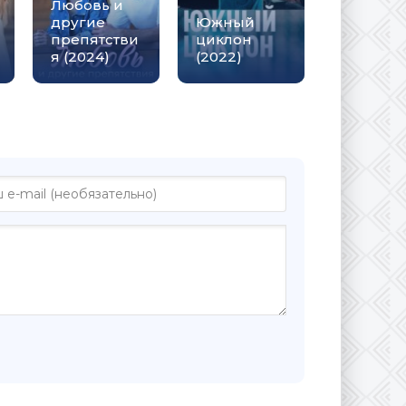
Любовь и
другие
Южный
препятстви
циклон
я (2024)
(2022)