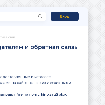
Вход
тная связь
дателям и обратная связь
предоставленные в каталоге
лами на сайте только из
легальных
и
аправляйте на почту:
kino.sat@bk.ru