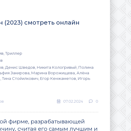
он (2023) смотреть онлайн
ив, Триллер
ёв
в, Денис Шведов, Никита Кологривый, Полина
ьфия Закирова, Марина Ворожищева, Алёна
, Тина Стойилкович, Егор Кенжаметов, Игорь
ов
07.02.2024
0
шной фирме, разрабатывающей
чину, считая его самым лучшим и