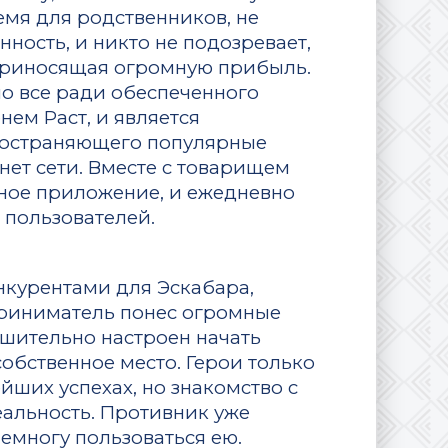
емя для родственников, не
нность, и никто не подозревает,
 приносящая огромную прибыль.
о все ради обеспеченного
ем Раст, и является
пространяющего популярные
нет сети. Вместе с товарищем
ное приложение, и ежедневно
 пользователей.
онкурентами для Эскабара,
приниматель понес огромные
ешительно настроен начать
обственное место. Герои только
йших успехах, но знакомство с
еальность. Противник уже
емногу пользоваться ею.