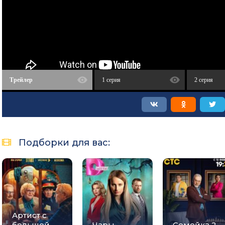
Трейлер
1 серия
2 серия
Подборки для вас:
Артист с
большой
Чары
Семейка 2