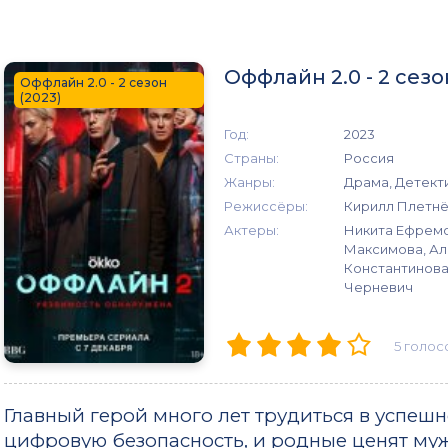
Оффлайн 2.0 - 2 сез
Оффлайн 2.0 - 2 сезон
(2023)
Год:
2023
Страны:
Россия
Жанры:
Драма, Детект
Режиссёры:
Кирилл Плетн
Актеры:
Никита Ефремо
Максимова, Ал
Константинова
Черневич
5
голос
Главный герой много лет трудиться в успе
цифровую безопасность, и родные ценят муж