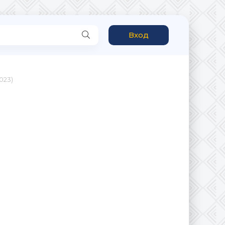
Вход
023)