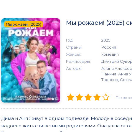
Мы рожаем! (2025) 
Мы рожаем! (2025)
Год:
2025
Страны:
Россия
Жанры:
комедия
Режиссёры:
Дмитрий Суво
Актеры:
Алина Алексеев
Панина, Анна У
Тарасов, Софья
11
голос
Дима и Аня живут в одном подъезде. Молодые сосед
надоело жить с властными родителями. Она ушла от о