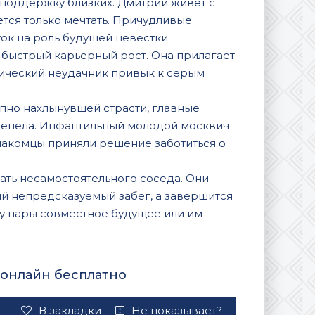
 поддержку близких. Дмитрий живет с
ется только мечтать. Причудливые
ок на роль будущей невестки.
 быстрый карьерный рост. Она прилагает
сический неудачник привык к серым
пно нахлынувшей страсти, главные
менела. Инфантильный молодой москвич
накомцы приняли решение заботиться о
ть несамостоятельного соседа. Они
ый непредсказуемый забег, а завершится
и у пары совместное будущее или им
 онлайн бесплатно
В закладки
Не показывает?