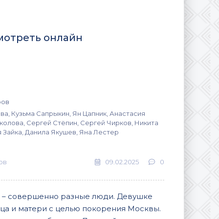
смотреть онлайн
ров
а, Кузьма Сапрыкин, Ян Цапник, Анастасия
колова, Сергей Стёпин, Сергей Чирков, Никита
 Зайка, Данила Якушев, Яна Лестер
ов
09.02.2025
0
и – совершенно разные люди. Девушке
тца и матери с целью покорения Москвы.