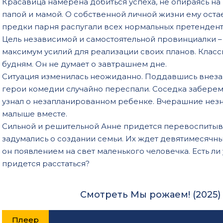
Красавица намерена добиться успеха, не опираясь на
папой и мамой. О собственной личной жизни ему оста
предки парня распугали всех нормальных претендент
Цель независимой и самостоятельной провинциалки –
максимум усилий для реализации своих планов. Клас
будням. Он не думает о завтрашнем дне.
Ситуация изменилась неожиданно. Поддавшись внеза
герои комедии случайно переспали. Соседка забере
узнал о незапланированном ребенке. Вчерашние нез
малыше вместе.
Сильной и решительной Анне придется перевоспитыва
задумались о создании семьи. Их ждет девятимесячн
он появлением на свет маленького человечка. Есть л
придется расстаться?
Смотреть Мы рожаем! (2025)
Плеер