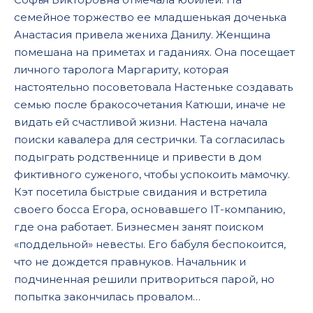
семейное торжество ее младшенькая доченька
Анастасия привела жениха Данилу. Женщина
помешана на приметах и гаданиях. Она посещает
личного таролога Маргариту, которая
настоятельно посоветовала Настеньке создавать
семью после бракосочетания Катюши, иначе не
видать ей счастливой жизни. Настена начала
поиски кавалера для сестрички. Та согласилась
подыграть родственнице и привести в дом
фиктивного суженого, чтобы успокоить мамочку.
Кэт посетила быстрые свидания и встретила
своего босса Егора, основавшего IT-компанию,
где она работает. Бизнесмен занят поиском
«поддельной» невесты. Его бабуля беспокоится,
что не дождется правнуков. Начальник и
подчиненная решили притвориться парой, но
попытка закончилась провалом…