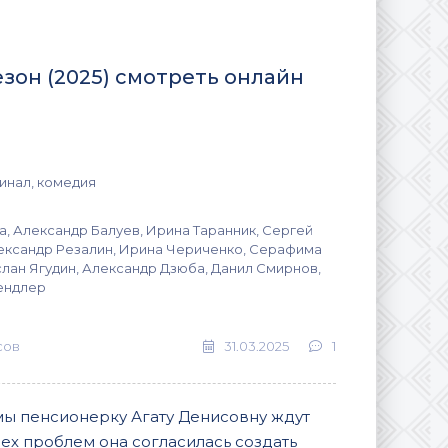
езон (2025) смотреть онлайн
инал, комедия
а, Александр Балуев, Ирина Таранник, Сергей
ександр Резалин, Ирина Чериченко, Серафима
слан Ягудин, Александр Дзюба, Данил Смирнов,
ендлер
сов
31.03.2025
1
ы пенсионерку Агату Денисовну ждут
ех проблем она согласилась создать