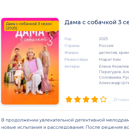
Дама с собачкой 3 с
Дама с собачкой 3 сезон
(2025)
Год:
2025
Страны:
Россия
Жанры:
детектив, крим
Режиссёры:
Марат Ким
Актеры:
Елена Яковлев
Перегудов, Ал
Соловьева, Ру
Александр Шт
27
голо
В продолжении увлекательной детективной мелодрам
новые испытания и расследования. После решения вс