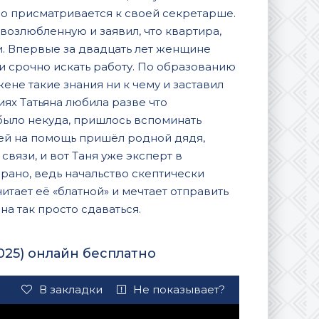
но присматривается к своей секретарше.
возлюбленную и заявил, что квартира,
и. Впервые за двадцать лет женщине
 и срочно искать работу. По образованию
жене такие знания ни к чему и заставил
иях Татьяна любила разве что
было некуда, пришлось вспоминать
е ей на помощь пришёл родной дядя,
вязи, и вот Таня уже эксперт в
рано, ведь начальство скептически
итает её «блатной» и мечтает отправить
на так просто сдаваться.
025) онлайн бесплатно
В закладки
Не показывает?