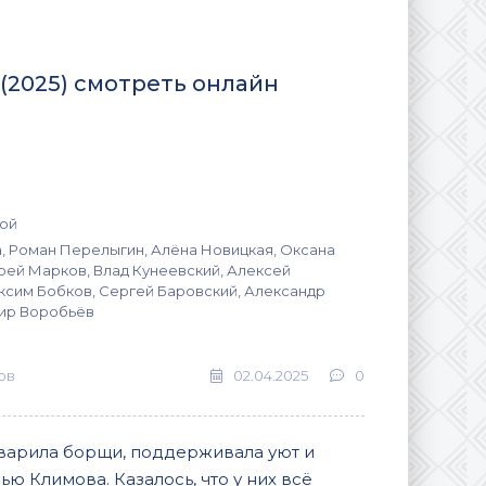
(2025) смотреть онлайн
ой
, Роман Перелыгин, Алёна Новицкая, Оксана
рей Марков, Влад Кунеевский, Алексей
ксим Бобков, Сергей Баровский, Александр
ир Воробьёв
ов
02.04.2025
0
 варила борщи, поддерживала уют и
ю Климова. Казалось, что у них всё