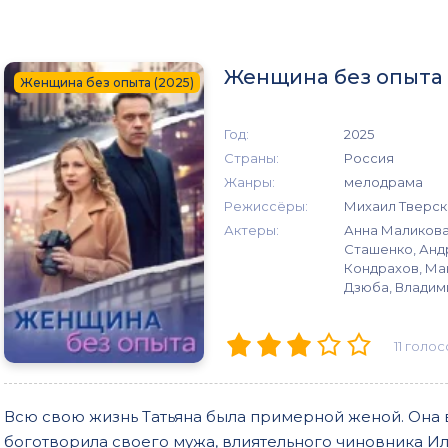
Женщина без опыта 
Женщина без опыта (2025)
Год:
2025
Страны:
Россия
Жанры:
мелодрама
Режиссёры:
Михаил Тверск
Актеры:
Анна Маликова
Сташенко, Анд
Кондрахов, Ма
Дзюба, Владим
11
голос
Всю свою жизнь Татьяна была примерной женой. Она
боготворила своего мужа, влиятельного чиновника Иль