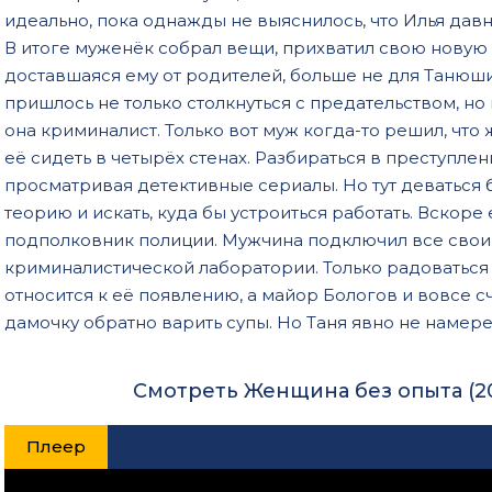
идеально, пока однажды не выяснилось, что Илья дав
В итоге муженёк собрал вещи, прихватил свою новую 
доставшаяся ему от родителей, больше не для Танюш
пришлось не только столкнуться с предательством, но
она криминалист. Только вот муж когда-то решил, что 
её сидеть в четырёх стенах. Разбираться в преступлен
просматривая детективные сериалы. Но тут деваться 
теорию и искать, куда бы устроиться работать. Вскор
подполковник полиции. Мужчина подключил все свои с
криминалистической лаборатории. Только радоваться 
относится к её появлению, а майор Бологов и вовсе сч
дамочку обратно варить супы. Но Таня явно не намере
Смотреть Женщина без опыта (2
Плеер