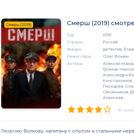
Смерш (2019) смотр
Смерш (2019)
Год:
2019
Страны:
Россия
Жанры:
детектив, боев
Режиссёры:
Олег Фомин
Актеры:
Алексей Макар
Громов, Никола
Александра Бо
Константинов,
Пискарёв, Оле
Овсянников, Д
Алексеев
10
голо
Георгию Волкову, капитану с опытом и стальными нерв