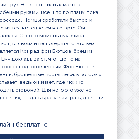
й груз. Не золото или алмазы, а
обеими руками. Всё шло по плану, пока
переезде. Немцы сработали быстро и
 из тех, кто сдаётся на старте. Он
валился. С этого момента мужчина
ся до своих и не потерять то, что вёз.
является Конрад фон Бютцов, боец из
Ему докладывают, что где-то на
 хорошо подготовленный. Фон Бютцов
ревни, брошенные посты, леса, в которых
льзает, ведь он знает, где можно
ходить стороной. Для него это уже не
о своих, не дать врагу выиграть, довести
нлайн бесплатно