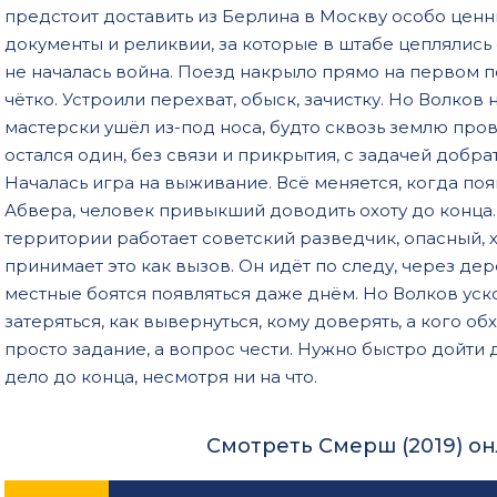
предстоит доставить из Берлина в Москву особо ценны
документы и реликвии, за которые в штабе цеплялись 
не началась война. Поезд накрыло прямо на первом 
чётко. Устроили перехват, обыск, зачистку. Но Волков не
мастерски ушёл из-под носа, будто сквозь землю про
остался один, без связи и прикрытия, с задачей добрать
Началась игра на выживание. Всё меняется, когда по
Абвера, человек привыкший доводить охоту до конца. 
территории работает советский разведчик, опасный,
принимает это как вызов. Он идёт по следу, через де
местные боятся появляться даже днём. Но Волков уско
затеряться, как вывернуться, кому доверять, а кого об
просто задание, а вопрос чести. Нужно быстро дойти д
дело до конца, несмотря ни на что.
Смотреть Смерш (2019) о