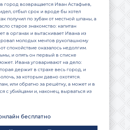
 в город возвращается Иван Астафьев,
дел, отбыл срок и вроде бы хотел
как получил по зубам от местной шпаны, а
асло старое знакомство: капитан
т в органах и вытаскивает Ивана из
енировал молодых ментов рукопашному
вот спокойствие оказалось недолгим.
ьмы, и опять он первый в списке
может. Ивана уговаривают на дело:
торая держит в страхе весь город, и
олочь, за которым давно охотятся.
лам, или обратно за решётку, а может и в
ся с убийцами и, наконец, вырваться из
 онлайн бесплатно