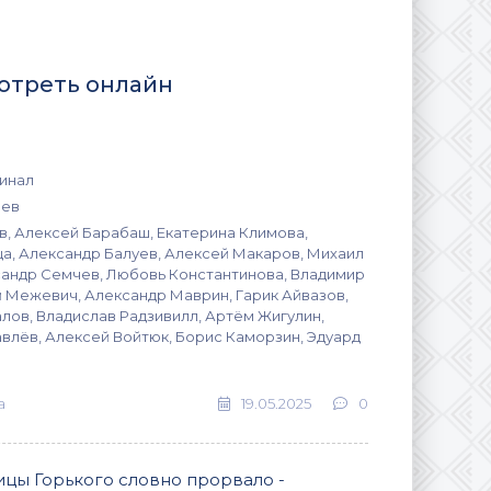
мотреть онлайн
минал
аев
, Алексей Барабаш, Екатерина Климова,
а, Александр Балуев, Алексей Макаров, Михаил
сандр Семчев, Любовь Константинова, Владимир
 Межевич, Александр Маврин, Гарик Айвазов,
лов, Владислав Радзивилл, Артём Жигулин,
влёв, Алексей Войтюк, Борис Каморзин, Эдуард
а
19.05.2025
0
улицы Горького словно прорвало -