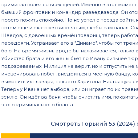
криминал полез со всех щелей. Именно в этот момент
бывший фронтовик и командир разведвзвода. Он отси
просто пожить спокойно. Но не успел с поезда сойти, 
потом ещё и оказался виноватым, якобы сам напал. Сп
Шведов, с довоенных времён товарищ, теперь работае
передряги. Устраивает его в "Динамо", чтобы тот тр
бою. На время жизнь вроде бы налаживается, только 
Убийство брата и его жены бьёт по Ивану сильнее тюр
подозреваемых. Милиция не верит, но и отпустить не 
инсценировать побег, внедриться в местную банду, ко
выманить их главаря, некоего Харитона. Настоящую св
Теперь у Ивана нет выбора, или он играет по их прави
землю. Он идёт ва-банк: чтобы очистить имя, поквитать
этого криминального болота.
Смотреть Горький 53 (2024)