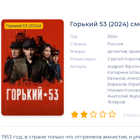
Горький 53 (2024) с
Горький 53 (2024)
Год:
2024
Страны:
Россия
Жанры:
детектив, кри
Режиссёры:
Сергей Корот
Актеры:
Андрей Фролов
Катерина Шпиц
Евланов, Алек
Бирюков, Юрий
Михаил Конова
Анатолий Жура
Флёров
3
голос
1953 год, в стране только что отгремела амнистия, и 