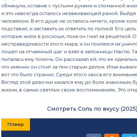
обманули, оставив с пустыми руками и сломанной жи
и это навсегда осталось незаживающей раной. Выйдя 
человеком. В его душе не осталось ничего, кроме хол
подставил, и заставить их ответить по полной. Его цел
которые жили в роскоши, пока он гнил за решеткой. 
несправедливости этого мира, и он поклялся их уничто
пошел на отчаянный шаг и взял в заложницы Настю. Та
пыталась ему помочь. Он рассказал ей, что ее идеаль
что именно он стоит за тем старым делом. Илья вывали
вот что было странно. Среди этого хаоса его внимани
Взгляд этой девочки казался ему до боли знакомым, бу
жизни, в самых светлых своих воспоминаниях. Это отк
Смотреть Соль по вкусу (2025
Плеер