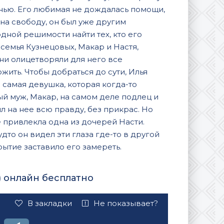
знью. Его любимая не дождалась помощи,
на свободу, он был уже другим
одной решимости найти тех, кто его
ь семья Кузнецовых, Макар и Настя,
Они олицетворяли для него все
жить. Чтобы добраться до сути, Илья
 самая девушка, которая когда-то
ный муж, Макар, на самом деле подлец и
л на нее всю правду, без прикрас. Но
е привлекла одна из дочерей Насти.
дто он видел эти глаза где-то в другой
рытие заставило его замереть.
) онлайн бесплатно
В закладки
Не показывает?