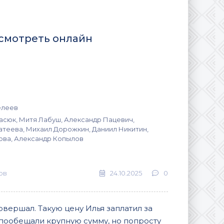
) смотреть онлайн
елеев
асюк, Митя Лабуш, Александр Пацевич,
атеева, Михаил Дорожкин, Даниил Никитин,
ова, Александр Копылов
ов
24.10.2025
0
овершал. Такую цену Илья заплатил за
пообещали крупную сумму, но попросту