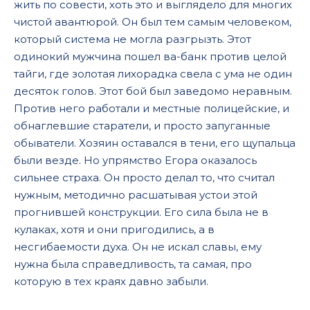
жить по совести, хоть это и выглядело для многих
чистой авантюрой. Он был тем самым человеком,
который система не могла разгрызть. Этот
одинокий мужчина пошел ва-банк против целой
тайги, где золотая лихорадка свела с ума не один
десяток голов. Этот бой был заведомо неравным.
Против него работали и местные полицейские, и
обнаглевшие старатели, и просто запуганные
обыватели. Хозяин оставался в тени, его щупальца
были везде. Но упрямство Егора оказалось
сильнее страха. Он просто делал то, что считал
нужным, методично расшатывая устои этой
прогнившей конструкции. Его сила была не в
кулаках, хотя и они пригодились, а в
несгибаемости духа. Он не искал славы, ему
нужна была справедливость, та самая, про
которую в тех краях давно забыли.