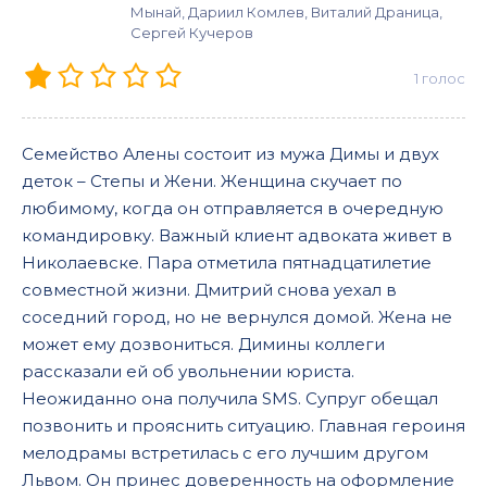
Мынай, Дариил Комлев, Виталий Драница,
Сергей Кучеров
1
голос
Семейство Алены состоит из мужа Димы и двух
деток – Степы и Жени. Женщина скучает по
любимому, когда он отправляется в очередную
командировку. Важный клиент адвоката живет в
Николаевске. Пара отметила пятнадцатилетие
совместной жизни. Дмитрий снова уехал в
соседний город, но не вернулся домой. Жена не
может ему дозвониться. Димины коллеги
рассказали ей об увольнении юриста.
Неожиданно она получила SMS. Супруг обещал
позвонить и прояснить ситуацию. Главная героиня
мелодрамы встретилась с его лучшим другом
Львом. Он принес доверенность на оформление