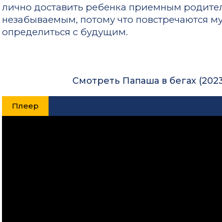
лично доставить ребенка приемным родител
незабываемым, потому что повстречаются 
определиться с будущим.
Смотреть Папаша в бегах (202
Плеер