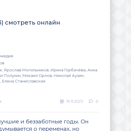
3) смотреть онлайн
омедия
ов
к, Ярослав Могильников, Ирина Горбачёва, Анна
л Полухин, Михаил Орлов, Николай Аузин,
, Елена Станиславская
а
19.11.2023
0
лучшие и беззаботные годы. Он
думывается о переменах, но