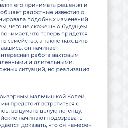
авляя его принимать решения и
сообщает радостные известия о
анировала подобных изменений.
ем, чего не скажешь о будущем
н понимает, что теперь придется
ть семейство, а также находить
гавшись, он начинает
интересная работа вахтовым
даленными и длительными.
ожных ситуаций, но реализация
спризорным мальчишкой Колей,
им предстоит встретиться с
ов, выдумать целую легенду,
ейские начинают подозревать
дается доказать, что он намерен