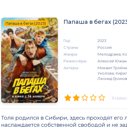
Папаша в бегах (202
Папаша в бегах (2023)
Год:
2023
Страны:
Россия
Жанры:
Мелодрама, К
Режиссёры:
Алексей Южак
Актеры:
Михаил Тройни
Уколова, Кирил
Леонид Громов
3
голос
Толя родился в Сибири, здесь проходят его 
наслаждается собственной свободой и не за