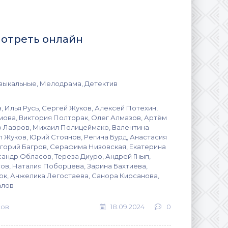
смотреть онлайн
зыкальные, Мелодрама, Детектив
 Илья Русь, Сергей Жуков, Алексей Потехин,
мова, Виктория Полторак, Олег Алмазов, Артём
 Лавров, Михаил Полицеймако, Валентина
л Жуков, Юрий Стоянов, Регина Бурд, Анастасия
игорий Багров, Серафима Низовская, Екатерина
андр Обласов, Тереза Диуро, Андрей Гнып,
ов, Наталия Поборцева, Зарина Бахтиева,
юк, Анжелика Легостаева, Санора Кирсанова,
алов
сов
18.09.2024
0