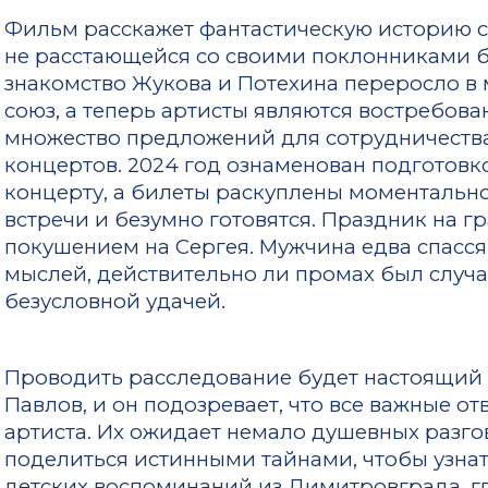
Фильм расскажет фантастическую историю с
не расстающейся со своими поклонниками бо
знакомство Жукова и Потехина переросло в
союз, а теперь артисты являются востребов
множество предложений для сотрудничества
концертов. 2024 год ознаменован подготовк
концерту, а билеты раскуплены моментальн
встречи и безумно готовятся. Праздник на гр
покушением на Сергея. Мужчина едва спасся 
мыслей, действительно ли промах был случа
безусловной удачей.
Проводить расследование будет настоящий 
Павлов, и он подозревает, что все важные о
артиста. Их ожидает немало душевных разго
поделиться истинными тайнами, чтобы узнать
детских воспоминаний из Димитровграда, гд