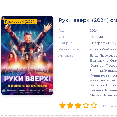
Руки вверх! (2024) 
Руки вверх! (2024)
Год:
2024
Страны:
Россия
Жанры:
Биография, Му
Режиссёры:
Аскар Узабаев
Актеры:
Влад Прохоров,
Екатерина Кли
Осипов, Фёдор
Ляпина, Эндже
Кувшинова, Гр
Чаннова, Алекс
Валерий Борис
Евгений Ковал
Михаил Конов
13
голо