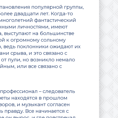
тановления популярной группы,
лее двадцати лет. Когда-то
 многолетний фантастический
анными личностями, имеют
, выступают на большинстве
ой к огромному сольному
о, ведь поклонники ожидают их
ани срыва, и это связано с
от пули, но возникло немало
йным, или все связано с
профессионал – следователь
тветы находятся в прошлом
воров, и музыкант согласен
 правду. Все начинается с
е он вырос, и где повстречал