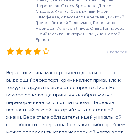
Манкус, Татьяна Чернопятова, Сергей
Шароватов, Олеся Брежнева, Денис
Сладков, Кирилл Светличный, Мария
Тимофеева, Александр Береснев, Дмитрий
Грачев, Виталий Евдокимов, Веневьева
Новицкая, Алексей Янков, Ольга Гончарова,
Юрий Могила, Виктория Спицына, Сергей
Ершов
6
голосов
Вера Лисицына мастер своего дела и просто
выдающийся эксперт-криминалист привыкла к
тому, что друзья называют её просто Лиса. Но
вскоре ее некогда привычный образ жизни
переворачивается с ног на голову. Пережив
несчастный случай, который чуть не стоил ей
жизни, Вера стала обладательницей уникальной
способности. Теперь она без каких-либо проблем
может определить, когда человек ей нагло врет,