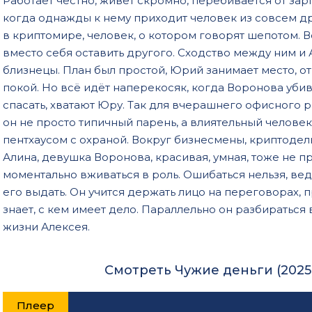
Работает честно, живёт скромно, перебивается от зар
когда однажды к нему приходит человек из совсем др
в криптомире, человек, о котором говорят шепотом. Во
вместо себя оставить другого. Сходство между ним и
близнецы. План был простой, Юрий занимает место, от
покой. Но всё идёт наперекосяк, когда Воронова убива
спасать, хватают Юру. Так для вчерашнего офисного р
он не просто типичный парень, а влиятельный челове
пентхаусом с охраной. Вокруг бизнесмены, криптодел
Алина, девушка Воронова, красивая, умная, тоже не 
моментально вживаться в роль. Ошибаться нельзя, ве
его выдать. Он учится держать лицо на переговорах, п
знает, с кем имеет дело. Параллельно он разбираться 
жизни Алексея.
Смотреть Чужие деньги (2025
Плеер