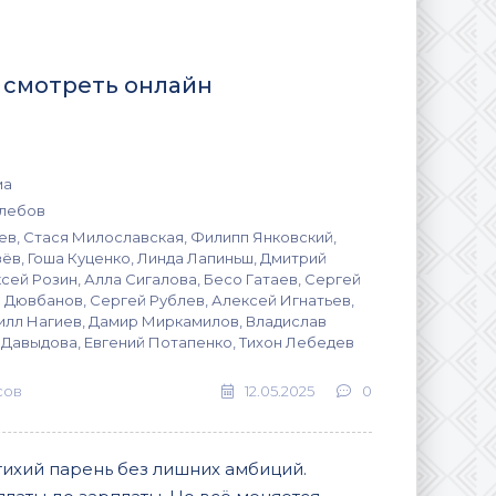
) смотреть онлайн
ма
хлебов
в, Стася Милославская, Филипп Янковский,
ёв, Гоша Куценко, Линда Лапиньш, Дмитрий
сей Розин, Алла Сигалова, Бесо Гатаев, Сергей
а Дювбанов, Сергей Рублев, Алексей Игнатьев,
рилл Нагиев, Дамир Миркамилов, Владислав
 Давыдова, Евгений Потапенко, Тихон Лебедев
сов
12.05.2025
0
тихий парень без лишних амбиций.