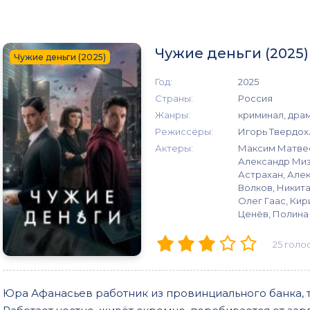
Чужие деньги (2025
Чужие деньги (2025)
Год:
2025
Страны:
Россия
Жанры:
криминал, дра
Режиссёры:
Игорь Твердо
Актеры:
Максим Матвее
Александр Миз
Астрахан, Алек
Волков, Никит
Олег Гаас, Ки
Ценёв, Полина
25
голо
Юра Афанасьев работник из провинциального банка, 