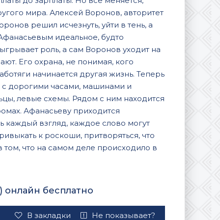
платы до зарплаты. Но всё меняется,
угого мира. Алексей Воронов, авторитет
ронов решил исчезнуть, уйти в тень, а
 Афанасьевым идеальное, будто
ыгрывает роль, а сам Воронов уходит на
ют. Его охрана, не понимая, кого
аботяги начинается другая жизнь. Теперь
к с дорогими часами, машинами и
ьцы, левые схемы. Рядом с ним находится
промах. Афанасьеву приходится
дь каждый взгляд, каждое слово могут
ривыкать к роскоши, притворяться, что
в том, что на самом деле происходило в
) онлайн бесплатно
В закладки
Не показывает?