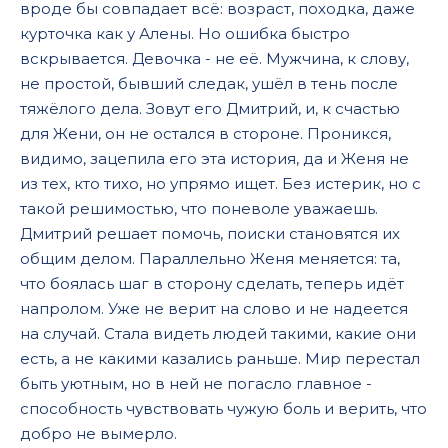
вроде бы совпадает всё: возраст, походка, даже
курточка как у Алены. Но ошибка быстро
вскрывается. Девочка - не её. Мужчина, к слову,
не простой, бывший следак, ушёл в тень после
тяжёлого дела. Зовут его Дмитрий, и, к счастью
для Жени, он не остался в стороне. Проникся,
видимо, зацепила его эта история, да и Женя не
из тех, кто тихо, но упрямо ищет. Без истерик, но с
такой решимостью, что поневоле уважаешь.
Дмитрий решает помочь, поиски становятся их
общим делом. Параллельно Женя меняется: та,
что боялась шаг в сторону сделать, теперь идёт
напролом. Уже не верит на слово и не надеется
на случай. Стала видеть людей такими, какие они
есть, а не какими казались раньше. Мир перестал
быть уютным, но в ней не погасло главное -
способность чувствовать чужую боль и верить, что
добро не вымерло.