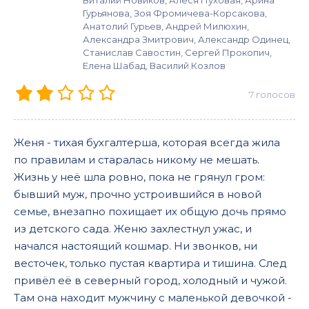
Виталий Новиков, Алеся Пуховая, Арина
Гурьянова, Зоя Фромичева-Корсакова,
Анатолий Гурьев, Андрей Милюхин,
Александра Змитрович, Александр Одинец,
Станислав Савостин, Сергей Прокопич,
Елена Шабад, Василий Козлов
7
голосов
Женя - тихая бухгалтерша, которая всегда жила
по правилам и старалась никому не мешать.
Жизнь у неё шла ровно, пока не грянул гром:
бывший муж, прочно устроившийся в новой
семье, внезапно похищает их общую дочь прямо
из детского сада. Женю захлестнул ужас, и
начался настоящий кошмар. Ни звонков, ни
весточек, только пустая квартира и тишина. След
привёл её в северный город, холодный и чужой.
Там она находит мужчину с маленькой девочкой -