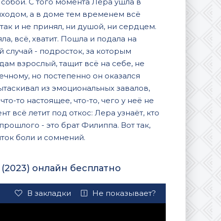
 собой. С того момента Лера ушла в
ыходом, а в доме тем временем всё
ак и не принял, ни душой, ни сердцем.
а, всё, хватит. Пошла и подала на
й случай - подросток, за которым
ам взрослый, тащит всё на себе, не
печному, но постепенно он оказался
вытаскивал из эмоциональных завалов,
то-то настоящее, что-то, чего у неё не
т всё летит под откос: Лера узнаёт, кто
прошлого - это брат Филиппа. Вот так,
ток боли и сомнений.
2023) онлайн бесплатно
В закладки
Не показывает?