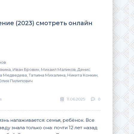
ие (2023) смотреть онлайн
нов
якина, Иван Бровин, Михаил Маликов, Денис
а Медведева, Татьяна Михалина, Никита Конкин,
Юлия Пилипович
а
11.06.2025
0
знь налаживается: семья, ребёнок. Все
ду знала только она: почти 12 лет назад