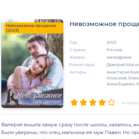
Невозможное прощен
Невозможное прощение
(2023)
Год:
2023
Страны:
Россия
Жанры:
мелодрама
Режиссёры:
Дмитрий Маго
Актеры:
Анастасия Бал
Моисеев, Елен
Анна Ещенко, 
4
голос
Валерия вышла замуж сразу после школы, казалось, жи
были уверены, что отец мальчика её муж Павел. Но прав