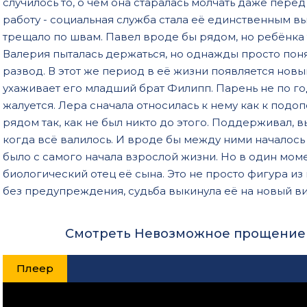
случилось то, о чём она старалась молчать даже перед
работу - социальная служба стала её единственным в
трещало по швам. Павел вроде бы рядом, но ребёнка т
Валерия пыталась держаться, но однажды просто понял
развод. В этот же период в её жизни появляется новы
ухаживает его младший брат Филипп. Парень не по год
жалуется. Лера сначала относилась к нему как к подо
рядом так, как не был никто до этого. Поддерживал, 
когда всё валилось. И вроде бы между ними началось ч
было с самого начала взрослой жизни. Но в один момен
биологический отец её сына. Это не просто фигура из 
без предупреждения, судьба выкинула её на новый ви
Смотреть Невозможное прощение (
Плеер