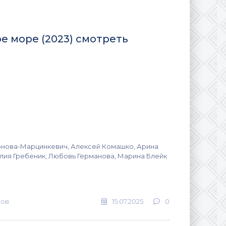
е море (2023) смотреть
нова-Марцинкевич, Алексей Комашко, Арина
лия Гребеник, Любовь Германова, Марина Блейк
сов
15.07.2025
0