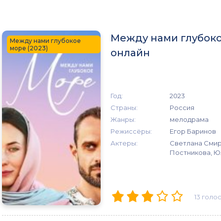
Между нами глубоко
Между нами глубокое
море (2023)
онлайн
Год:
2023
Страны:
Россия
Жанры:
мелодрама
Режиссёры:
Егор Баринов
Актеры:
Светлана Смир
Постникова, Ю
13
голо