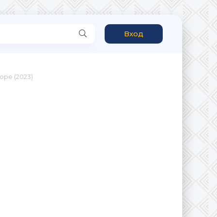
Вход
оре (2023)