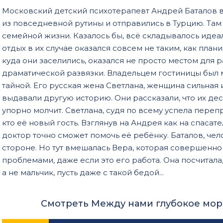
Московский детский психотерапевт Андрей Баталов 
из повседневной рутины и отправились в Турцию. Там
семейной жизни. Казалось бы, всё складывалось идеал
отдых в их случае оказался совсем не таким, как пла
куда они заселились, оказался не просто местом для р
драматической развязки. Владельцем гостиницы был 
тайной. Его русская жена Светлана, женщина сильная 
выдавали другую историю. Они рассказали, что их де
упорно молчит. Светлана, судя по всему успела переп
кто её новый гость. Взглянув на Андрея как на спасате
доктор точно сможет помочь её ребёнку. Баталов, чел
стороне. Но тут вмешалась Вера, которая совершенно
проблемами, даже если это его работа. Она посчитала,
а не мальчик, пусть даже с такой бедой...
Смотреть Между нами глубокое море