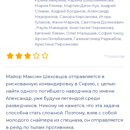
Ирина Аверина, Карина Шишлянникова,
Мария Ремер, Мартин Джон Кук, Андрей
Спивак, Андрей Богданов, Александр
Недорезов, Санора Кирсанова, Игорь
Гулаков, Женя Марков, Светлана Должкевич
, Рауль Мамедов, Анастасия Черникова,
Евгений Лямин, Олег Малышев, София Чжоу,
Арсен Гюльбалаев, Газимагомед Раджабов,
Кристина Пирожкова
7
голосов
Майор Максим Шеховцов отправляется в
рискованную командировку в Сирию, с целью
найти одного погибшего наводчика по имени
Александр, уже будучи легендой среди
разведчиков. Никому не кажется, что эта задача
способна стать сложной. Поэтому, взяв с собой
молодого снайпера из спецназа, он отправляется
в рейд по тылам противника.