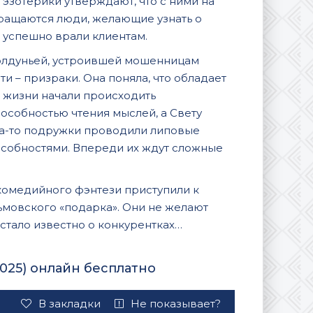
 эзотерики утверждают, что с ними на
ращаются люди, желающие узнать о
успешно врали клиентам.
колдуньей, устроившей мошенницам
и – призраки. Она поняла, что обладает
 жизни начали происходить
собностью чтения мыслей, а Свету
да-то подружки проводили липовые
особностями. Впереди их ждут сложные
 комедийного фэнтези приступили к
мовского «подарка». Они не желают
стало известно о конкурентках…
025) онлайн бесплатно
В закладки
Не показывает?