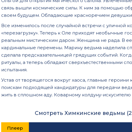
Ольгой для открытия магического салона. Увлеченные
связь вышли космические силы. К ним за помощью об
своем будущем. Обладающие красноречием девушки 
Все изменилось после случайной встречи с уличной 
«перезагрузку». Теперь к Оле приходят необычные гост
реальным мистическим даром. Женщина не рада. В ее
кардинальные перемены. Марину ведьма наделила спо
сделала предсказательницей грядущих событий. Ког
ритуалы, а теперь обладают сверхъестественными сп
испытания.
Устав от творящегося вокруг хаоса, главные героини
поискам подходящей кандидатуры для передачи ведь
жить в сплошном аду. Коварному колдуну-искусителю 
Смотреть Химкинские ведьмы (2
Плеер