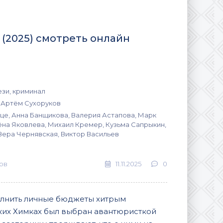
(2025) смотреть онлайн
ези, криминал
 Артём Сухоруков
це, Анна Банщикова, Валерия Астапова, Марк
ёна Яковлева, Михаил Кремер, Кузьма Сапрыкин,
Вера Чернявская, Виктор Васильев
ов
11.11.2025
0
олнить личные бюджеты хитрым
ких Химках был выбран авантюристкой