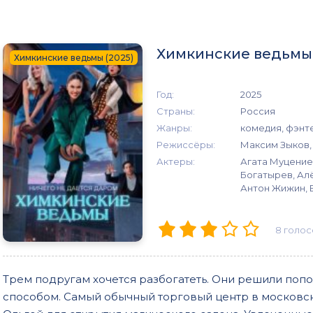
Химкинские ведьмы 
Химкинские ведьмы (2025)
Год:
2025
Страны:
Россия
Жанры:
комедия, фэнт
Режиссёры:
Максим Зыков,
Актеры:
Агата Муцение
Богатырев, Ал
Антон Жижин, 
8
голос
Трем подругам хочется разбогатеть. Они решили поп
способом. Самый обычный торговый центр в московс