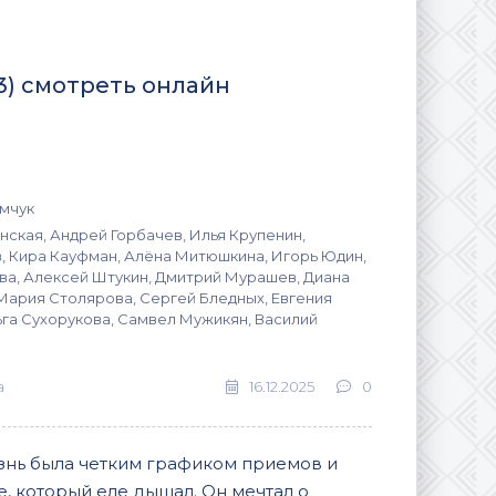
3) смотреть онлайн
мчук
нская, Андрей Горбачев, Илья Крупенин,
, Кира Кауфман, Алёна Митюшкина, Игорь Юдин,
ва, Алексей Штукин, Дмитрий Мурашев, Диана
Мария Столярова, Сергей Бледных, Евгения
га Сухорукова, Самвел Мужикян, Василий
а
16.12.2025
0
изнь была четким графиком приемов и
е, который еле дышал. Он мечтал о