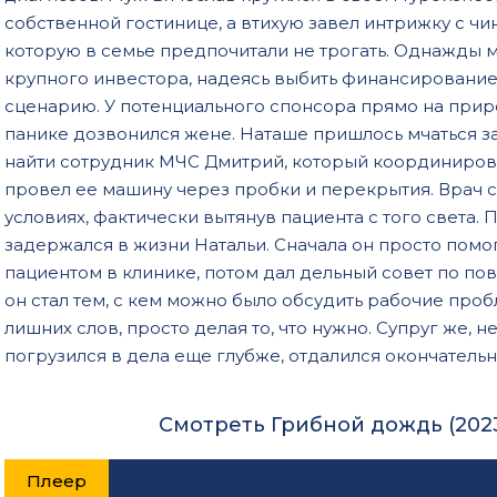
собственной гостинице, а втихую завел интрижку с чи
которую в семье предпочитали не трогать. Однажды 
крупного инвестора, надеясь выбить финансирование
сценарию. У потенциального спонсора прямо на прир
панике дозвонился жене. Наташе пришлось мчаться за 
найти сотрудник МЧС Дмитрий, который координирова
провел ее машину через пробки и перекрытия. Врач сд
условиях, фактически вытянув пациента с того света.
задержался в жизни Натальи. Сначала он просто помо
пациентом в клинике, потом дал дельный совет по по
он стал тем, с кем можно было обсудить рабочие про
лишних слов, просто делая то, что нужно. Супруг же, н
погрузился в дела еще глубже, отдалился окончательн
Смотреть Грибной дождь (202
Плеер