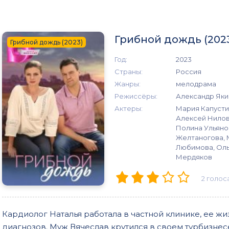
Грибной дождь (202
Грибной дождь (2023)
Год:
2023
Страны:
Россия
Жанры:
мелодрама
Режиссёры:
Александр Яки
Актеры:
Мария Капусти
Алексей Нилов
Полина Ульяно
Желтаногова, 
Любимова, Оль
Мердяков
2
голос
Кардиолог Наталья работала в частной клинике, ее ж
диагнозов. Муж Вячеслав крутился в своем турбизнес