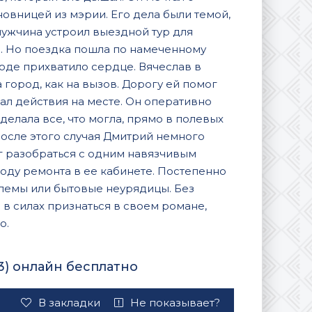
новницей из мэрии. Его дела были темой,
мужчина устроил выездной тур для
. Но поездка пошла по намеченному
оде прихватило сердце. Вячеслав в
город, как на вызов. Дорогу ей помог
л действия на месте. Он оперативно
елала все, что могла, прямо в полевых
 После этого случая Дмитрий немного
г разобраться с одним навязчивым
воду ремонта в ее кабинете. Постепенно
блемы или бытовые неурядицы. Без
е в силах признаться в своем романе,
о.
3) онлайн бесплатно
В закладки
Не показывает?