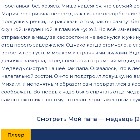
простаивал без хозяев. Миша надеялся, что свежий во
Мария восприняла переезд как личное оскорбление. 
прогулки у речки, ни рассказы о том, как он сам тут бе
скучной, медленной, а главное чужой. Но всё изменил
отправился в чащу за хворостом и не вернулся к ужин
отец просто задержался. Однако когда стемнело, а его
встретил её густым мраком и странными звуками. Вдр
девочка замерла, перед ней стоял огромный медведь. 
Медведь смотрел на неё как папа. Оказалось, что в 
нелегальной охотой. Он-то и подстроил ловушку, но в
Михаил, и непонятным образом сам превратился в ко
соображать. Во-первых надо было спрятать отца-медве
самого охотника, потому что если верить местным слуха
Смотреть Мой папа — медведь (2
Плеер