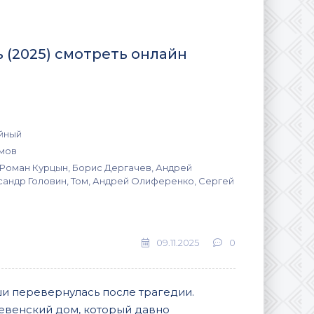
 (2025) смотреть онлайн
йный
мов
 Роман Курцын, Борис Дергачев, Андрей
сандр Головин, Том, Андрей Олиференко, Сергей
09.11.2025
0
и перевернулась после трагедии.
евенский дом, который давно