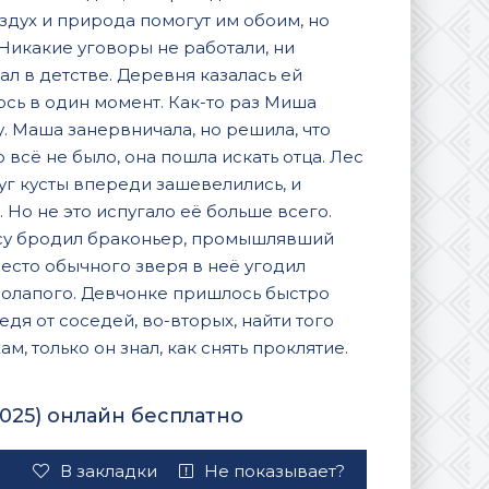
здух и природа помогут им обоим, но
Никакие уговоры не работали, ни
гал в детстве. Деревня казалась ей
ось в один момент. Как-то раз Миша
у. Маша занервничала, но решила, что
 всё не было, она пошла искать отца. Лес
уг кусты впереди зашевелились, и
Но не это испугало её больше всего.
лесу бродил браконьер, промышлявший
место обычного зверя в неё угодил
солапого. Девчонке пришлось быстро
дя от соседей, во-вторых, найти того
м, только он знал, как снять проклятие.
025) онлайн бесплатно
В закладки
Не показывает?