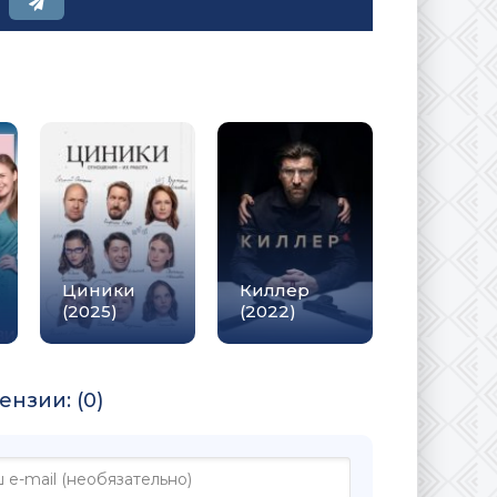
Циники
Киллер
(2025)
(2022)
нзии: (0)