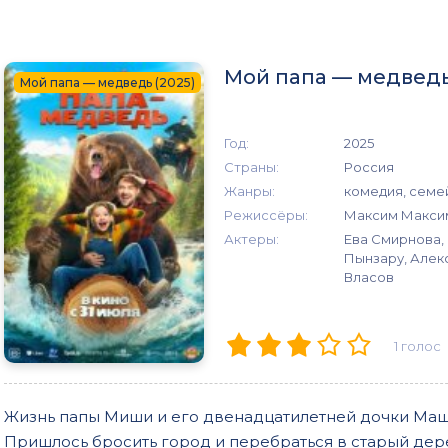
Мой папа — медведь
Мой папа — медведь (2025)
Год:
2025
Страны:
Россия
Жанры:
комедия, семе
Режиссёры:
Максим Макси
Актеры:
Ева Смирнова,
Пынзару, Алек
Власов
1
голос
Жизнь папы Миши и его двенадцатилетней дочки Маш
Пришлось бросить город и перебраться в старый дер