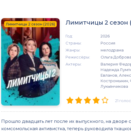
Лимитчицы 2 сезон 
Лимитчицы 2 сезон (2026)
Год:
2026
Страны:
Россия
Жанры:
мелодрама
Режиссёры:
Ольга Доброва
Актеры:
Валерия Федор
Надежда Лумпо
Евланов, Алек
Костромыкин, 
Лукьянчикова
21
голос
Прошло двадцать лет после их выпускного, на дворе 
комсомольская активистка, теперь руководила ткацк