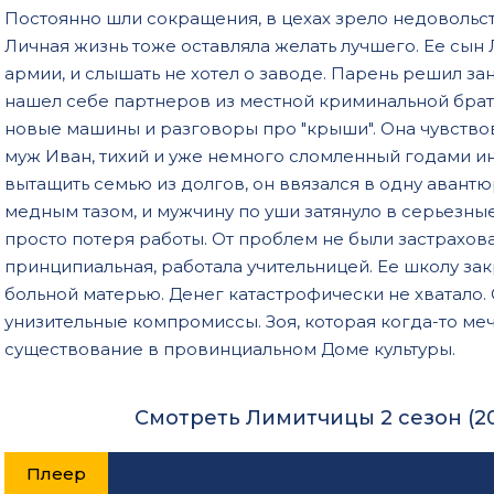
Постоянно шли сокращения, в цехах зрело недовольств
Личная жизнь тоже оставляла желать лучшего. Ее сын
армии, и слышать не хотел о заводе. Парень решил з
нашел себе партнеров из местной криминальной брат
новые машины и разговоры про "крыши". Она чувствова
муж Иван, тихий и уже немного сломленный годами и
вытащить семью из долгов, он ввязался в одну авант
медным тазом, и мужчину по уши затянуло в серьезные
просто потеря работы. От проблем не были застрахова
принципиальная, работала учительницей. Ее школу закр
больной матерью. Денег катастрофически не хватало. 
унизительные компромиссы. Зоя, которая когда-то меч
существование в провинциальном Доме культуры.
Смотреть Лимитчицы 2 сезон (2
Плеер