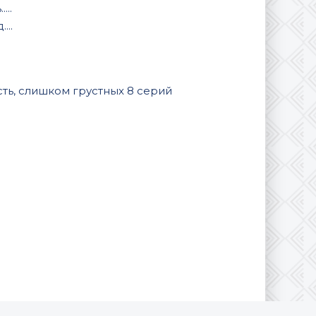
...
...
сть, слишком грустных 8 серий