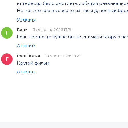
интересно было смотреть, события развивались..
Но вот это все высосано из пальца, полный бред.
Ответить
Гость
5 февраля 2026 13:19
Г
Если честно, то лучше бы не снимали вторую ча
Ответить
Гость Юлия
18 марта 2026 18:23
Г
Крутой фильм
Ответить