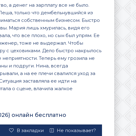
о, а денег на зарплату все не было.
 Леша, только что дембельнувшийся из
аниматься собственным бизнесом. Быстро
вы. Мария лишь хмурилась, видя его
ла, что все плохо, но сын был упрям. Ее
нженер, тоже не выдержал. Чтобы
юру с цеховиками. Дело быстро накрылось
 неприятности. Теперь ему грозила не
ны и подруги. Нина, всегда
ывали, а на ее плечи свалился уход за
Ситуация заставляла ее идти на
тала о сцене, влачила жалкое
026) онлайн бесплатно
В закладки
Не показывает?