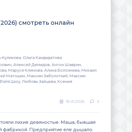
(2026) смотреть онлайн
-Куликова, Ольга Кандидатова
ович, Алексей Демидов, Антон Шаврин,
ва, Маруся Климова, Алина Болознева, Михаил
сей Матошин, Максим Заболотний, Максим
Фэйя Цзоу, Любовь Зайцева, Ксения
19.01.2026
5
стояли лихие девяностые. Маша, бывшая
ой фабрикой. Предприятие еле дышало.