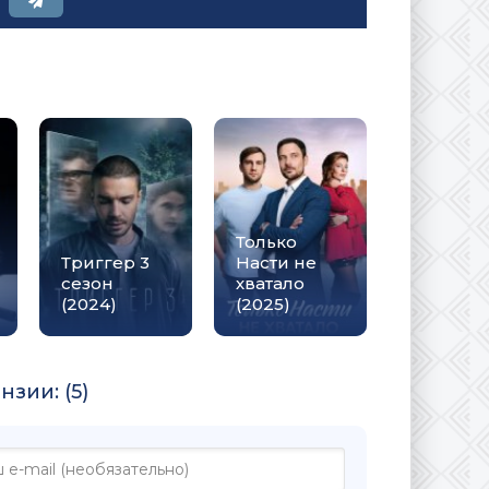
Только
Триггер 3
Насти не
сезон
хватало
(2024)
(2025)
зии: (5)