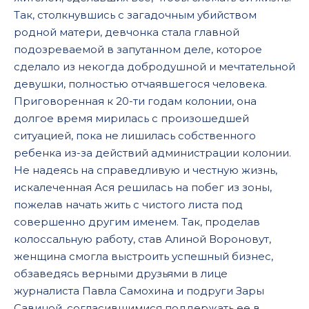
Так, столкнувшись с загадочным убийством
родной матери, девчонка стала главной
подозреваемой в запутанном деле, которое
сделало из некогда добродушной и мечтательной
девушки, полностью отчаявшегося человека.
Приговоренная к 20-ти годам колонии, она
долгое время мирилась с произошедшей
ситуацией, пока не лишилась собственного
ребенка из-за действий администрации колонии.
Не надеясь на справедливую и честную жизнь,
искалеченная Ася решилась на побег из зоны,
пожелав начать жить с чистого листа под
совершенно другим именем. Так, проделав
колоссальную работу, став Алиной Вороновут,
женщина смогла выстроить успешный бизнес,
обзаведясь верными друзьями в лице
журналиста Павла Самохина и подруги Зары
Савиной, согласившимися поддержать ее в