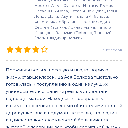
Елена Цыплакова, Николай Ковбас, Илья
Носков, Ольга Фадеева, Наталья Рыжих,
Наталья Рычкова, Наталья Земцова, Дарья
Ленда, Данил Акутин, Елена Кибалова,
Анастасия Добрынина, Полина Федина,
Сергей Карякин, Ирина Лукина, Наталья
Иванцова, Владимир Тебенко, Геннадий
Ёлкин, Владимир Волжин
5
голосов
Проживая весьма веселую и плодотворную
жизнь, старшеклассница Ася Волкова тщательно
готовилась к поступлению в один из лучших
университетов страны, стремясь оправдать
надежды матери. Находясь в прекрасных
взаимоотношениях со всеми обитателями родной
деревушке, она и подумать не могла, что в один
из дней столкнется с клеветой большинства
жителей, сделавших все, чтобы сломать ей жизнь.