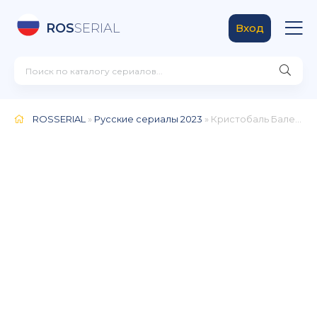
ROS
SERIAL
Вход
ROSSERIAL
»
Русские сериалы 2023
» Кристобаль Баленсиага (2024)