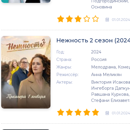
Подгородинский, 
Основина
01.01.2024
Нежность 2 сезон (2024
Год:
2024
Страна:
Россия
Жанры:
Мелодрама, Коме
Режиссёр:
Анна Меликян
Актеры:
Виктория Исакова
Ингеборга Дапкун
Равшана Куркова,
Стефани Елизавет
01.01.2024