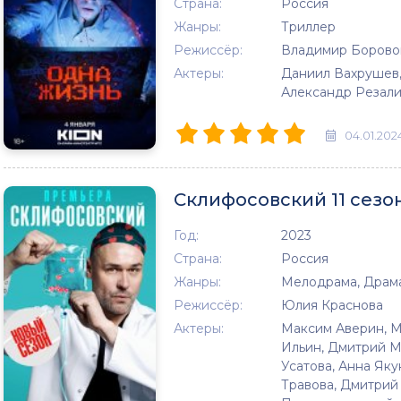
Страна:
Россия
Жанры:
Триллер
Режиссёр:
Владимир Борово
Актеры:
Даниил Вахрушев,
Александр Резали
04.01.202
Склифосовский 11 сезон
Год:
2023
Страна:
Россия
Жанры:
Мелодрама, Драм
Режиссёр:
Юлия Краснова
Актеры:
Максим Аверин, М
Ильин, Дмитрий М
Усатова, Анна Як
Травова, Дмитрий 