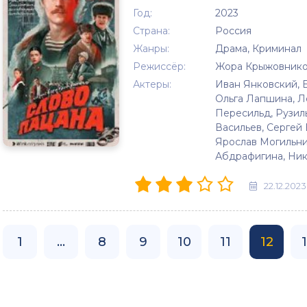
Год:
2023
Страна:
Россия
Жанры:
Драма, Криминал
Режиссёр:
Жора Крыжовник
Актеры:
Иван Янковский, 
Ольга Лапшина, Ле
Пересильд, Рузил
Васильев, Сергей
Ярослав Могильни
Абдрафигина, Ни
22.12.2023
1
...
8
9
10
11
12