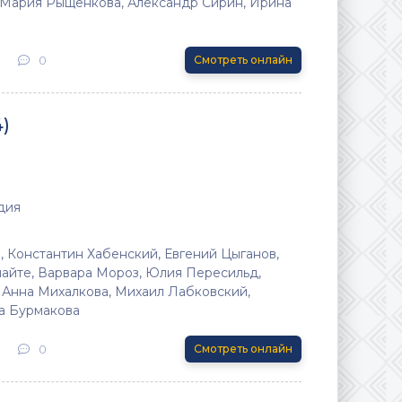
Мария Рыщенкова, Александр Сирин, Ирина
0
Смотреть онлайн
)
дия
, Константин Хабенский, Евгений Цыганов,
айте, Варвара Мороз, Юлия Пересильд,
 Анна Михалкова, Михаил Лабковский,
а Бурмакова
0
Смотреть онлайн