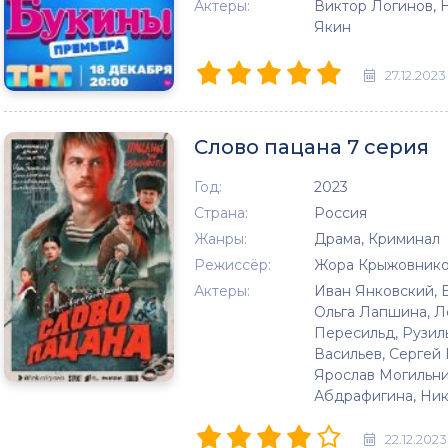
Актеры:
Виктор Логинов, Н
Якин
27.12.2023
Слово пацана 7 серия
Год:
2023
Страна:
Россия
Жанры:
Драма, Криминал
Режиссёр:
Жора Крыжовник
Актеры:
Иван Янковский, 
Ольга Лапшина, Ле
Пересильд, Рузил
Васильев, Сергей
Ярослав Могильни
Абдрафигина, Ни
22.12.2023