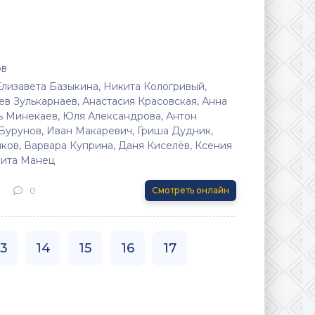
ов
Елизавета Базыкина, Никита Кологривый,
в Зулькарнаев, Анастасия Красовская, Анна
ь Минекаев, Юля Александрова, Антон
 Бурунов, Иван Макаревич, Гриша Дудник,
ков, Варвара Куприна, Даня Киселёв, Ксения
кита Манец
0
Смотреть онлайн
13
14
15
16
17