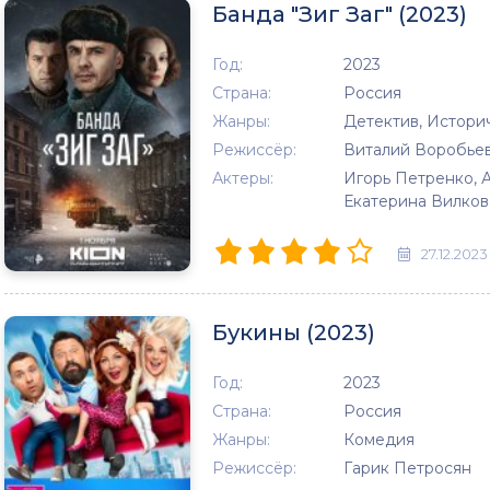
Банда "Зиг Заг" (2023)
Год:
2023
Страна:
Россия
Жанры:
Детектив, Истори
Режиссёр:
Виталий Воробье
Актеры:
Игорь Петренко, 
Екатерина Вилков
27.12.2023
Букины (2023)
Год:
2023
Страна:
Россия
Жанры:
Комедия
Режиссёр:
Гарик Петросян