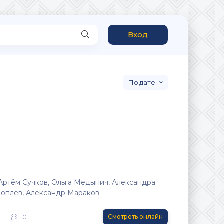
Вход
дате
Артём Сучков, Ольга Медынич, Александра
ноплёв, Александр Мараков
4
0
Смотреть онлайн