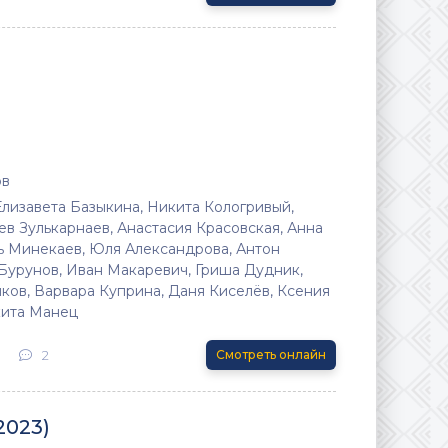
ов
Елизавета Базыкина, Никита Кологривый,
в Зулькарнаев, Анастасия Красовская, Анна
ь Минекаев, Юля Александрова, Антон
 Бурунов, Иван Макаревич, Гриша Дудник,
ков, Варвара Куприна, Даня Киселёв, Ксения
кита Манец
2
Смотреть онлайн
2023)