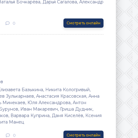
аталья Бочкарёва, Дарья Сагалова, Александр
0
Смотреть онлайн
ов
Елизавета Базыкина, Никита Кологривый,
в Зулькарнаев, Анастасия Красовская, Анна
ь Минекаев, Юля Александрова, Антон
 Бурунов, Иван Макаревич, Гриша Дудник,
ков, Варвара Куприна, Даня Киселёв, Ксения
кита Манец
0
Смотреть онлайн