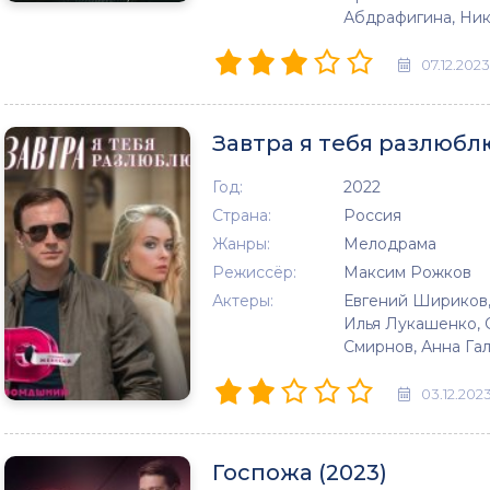
Абдрафигина, Ни
07.12.2023
Завтра я тебя разлюблю
Год:
2022
Страна:
Россия
Жанры:
Мелодрама
Режиссёр:
Максим Рожков
Актеры:
Евгений Шириков,
Илья Лукашенко, С
Смирнов, Анна Га
03.12.202
Госпожа (2023)