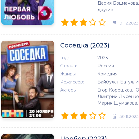
Дария Боцманова,
другие
01.12.2023
Соседка (2023)
Год:
2023
Страна:
Россия
Жанры:
Комедия
Режиссёр:
Байбулат Батулли
Актеры:
Егор Корешков, Ю
Дмитрий Лысенков
Мария Шумакова, 
30.11.2023
Цербер (2023)