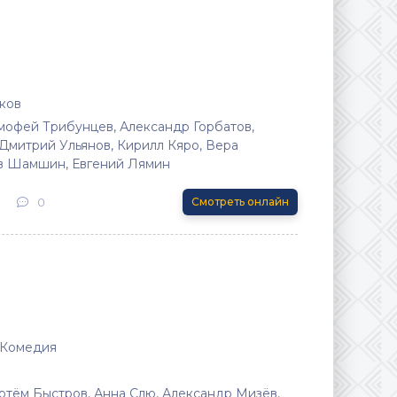
ков
мофей Трибунцев, Александр Горбатов,
 Дмитрий Ульянов, Кирилл Кяро, Вера
в Шамшин, Евгений Лямин
0
Смотреть онлайн
 Комедия
Артём Быстров, Анна Слю, Александр Мизёв,