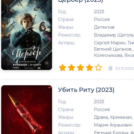
Год:
2023
Страна:
Россия
Жанры:
Детектив
Режиссёр:
Владимир Щеголь
Актеры:
Сергей Марин, Ти
Евгений Цыганов,
Колесникова, Яко
30.11.2023
Убить Риту (2023)
Год:
2023
Страна:
Россия
Жанры:
Драма, Криминал,
Режиссёр:
Мария Агранович
Актеры:
Евгения Борзых, 