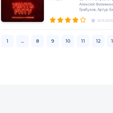
Алексей Филимонов
Грабузов, Артур Б
30.11.2023
1
...
8
9
10
11
12