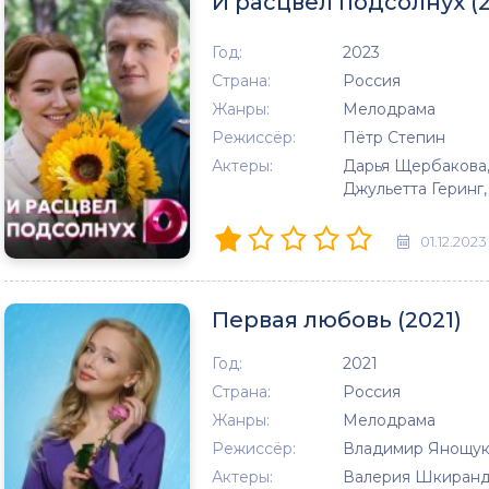
И расцвел подсолнух (2
Год:
2023
Страна:
Россия
Жанры:
Мелодрама
Режиссёр:
Пётр Степин
Актеры:
Дарья Щербакова,
Джульетта Геринг
01.12.2023
Первая любовь (2021)
Год:
2021
Страна:
Россия
Жанры:
Мелодрама
Режиссёр:
Владимир Янощу
Актеры:
Валерия Шкирандо