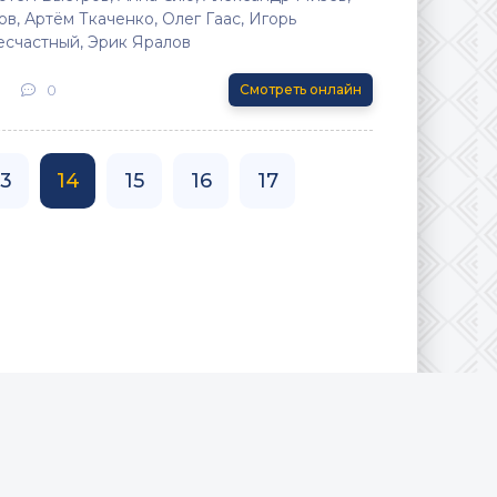
, Артём Ткаченко, Олег Гаас, Игорь
есчастный, Эрик Яралов
0
Смотреть онлайн
13
14
15
16
17