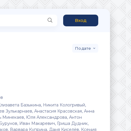
Вход
дате
ов
Елизавета Базыкина, Никита Кологривый,
в Зулькарнаев, Анастасия Красовская, Анна
ь Минекаев, Юля Александрова, Антон
 Бурунов, Иван Макаревич, Гриша Дудник,
ков, Варвара Куприна, Даня Киселёв, Ксения