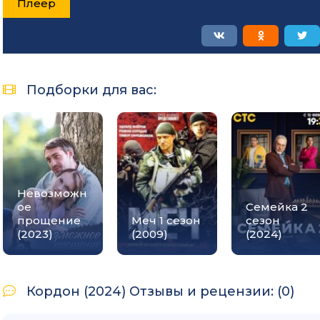
Плеер
Подборки для вас:
Невозможн
ое
Семейка 2
прощение
Меч 1 сезон
сезон
(2023)
(2009)
(2024)
Кордон (2024) Отзывы и рецензии: (0)