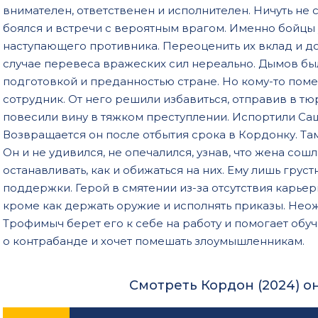
внимателен, ответственен и исполнителен. Ничуть не 
боялся и встречи с вероятным врагом. Именно бойцы 
наступающего противника. Переоценить их вклад и до
случае перевеса вражеских сил нереально. Дымов бы
подготовкой и преданностью стране. Но кому-то пом
сотрудник. От него решили избавиться, отправив в т
повесили вину в тяжком преступлении. Испортили Саш
Возвращается он после отбытия срока в Кордонку. Там
Он и не удивился, не опечалился, узнав, что жена сош
останавливать, как и обижаться на них. Ему лишь грустн
поддержки. Герой в смятении из-за отсутствия карьер
кроме как держать оружие и исполнять приказы. Не
Трофимыч берет его к себе на работу и помогает обуч
о контрабанде и хочет помешать злоумышленникам.
Смотреть Кордон (2024) о