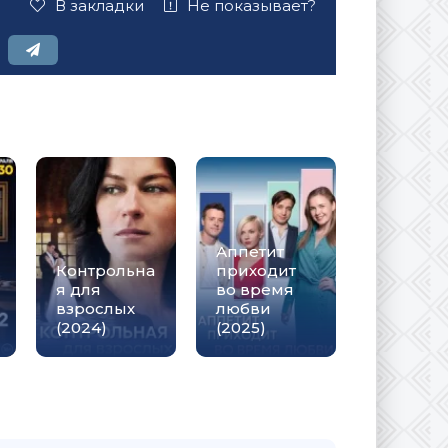
В закладки
Не показывает?
Аппетит
Контрольна
приходит
я для
во время
взрослых
любви
(2024)
(2025)