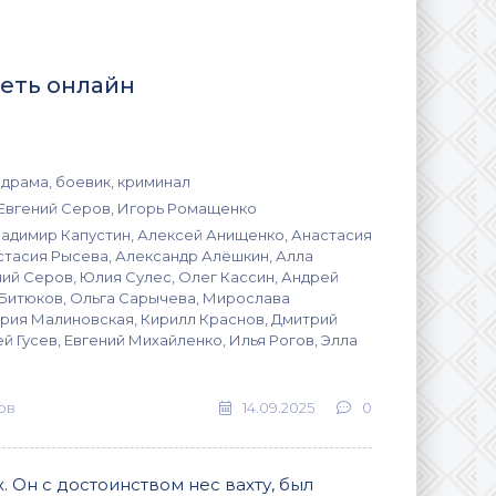
реть онлайн
одрама, боевик, криминал
Евгений Серов, Игорь Ромащенко
ладимир Капустин, Алексей Анищенко, Анастасия
стасия Рысева, Александр Алёшкин, Алла
ний Серов, Юлия Сулес, Олег Кассин, Андрей
 Битюков, Ольга Сарычева, Мирослава
рия Малиновская, Кирилл Краснов, Дмитрий
й Гусев, Евгений Михайленко, Илья Рогов, Элла
ов
14.09.2025
0
. Он с достоинством нес вахту, был