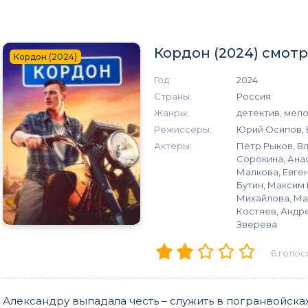
Кордон (2024) смот
Кордон (2024)
Год:
2024
Страны:
Россия
Жанры:
детектив, мел
Режиссёры:
Юрий Осипов, 
Актеры:
Пётр Рыков, В
Сорокина, Ана
Малкова, Евге
Бутин, Максим
Михайлова, Ма
Костяев, Андре
Зверева
6
голос
Александру выпадала честь – служить в погранвойсках