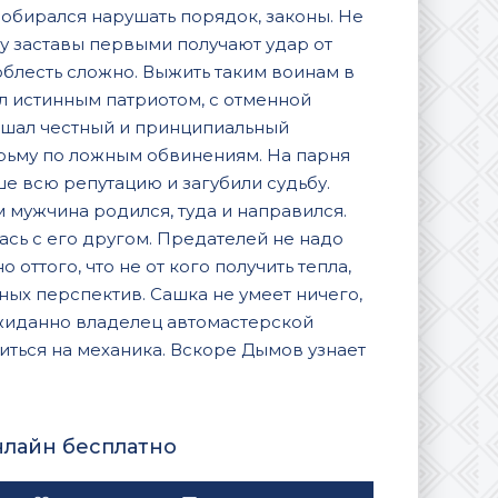
собирался нарушать порядок, законы. Не
у заставы первыми получают удар от
блесть сложно. Выжить таким воинам в
л истинным патриотом, с отменной
ешал честный и принципиальный
юрьму по ложным обвинениям. На парня
е всю репутацию и загубили судьбу.
 мужчина родился, туда и направился.
лась с его другом. Предателей не надо
о оттого, что не от кого получить тепла,
ных перспектив. Сашка не умеет ничего,
ожиданно владелец автомастерской
иться на механика. Вскоре Дымов узнает
нлайн бесплатно