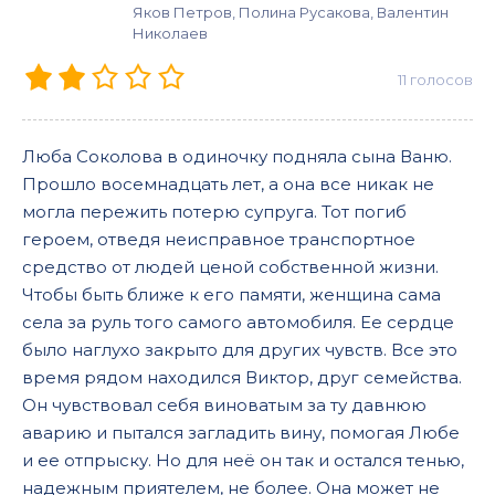
Яков Петров, Полина Русакова, Валентин
Николаев
11
голосов
Люба Соколова в одиночку подняла сына Ваню.
Прошло восемнадцать лет, а она все никак не
могла пережить потерю супруга. Тот погиб
героем, отведя неисправное транспортное
средство от людей ценой собственной жизни.
Чтобы быть ближе к его памяти, женщина сама
села за руль того самого автомобиля. Ее сердце
было наглухо закрыто для других чувств. Все это
время рядом находился Виктор, друг семейства.
Он чувствовал себя виноватым за ту давнюю
аварию и пытался загладить вину, помогая Любе
и ее отпрыску. Но для неё он так и остался тенью,
надежным приятелем, не более. Она может не