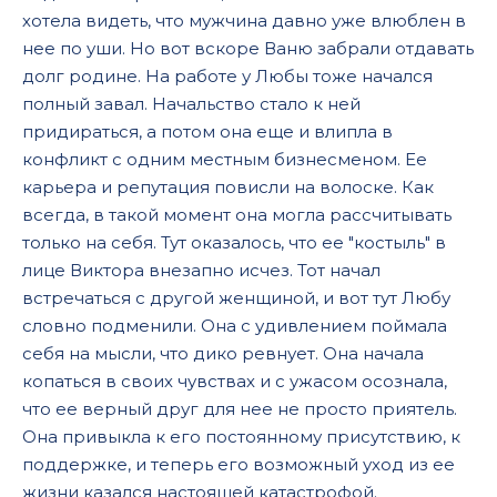
хотела видеть, что мужчина давно уже влюблен в
нее по уши. Но вот вскоре Ваню забрали отдавать
долг родине. На работе у Любы тоже начался
полный завал. Начальство стало к ней
придираться, а потом она еще и влипла в
конфликт с одним местным бизнесменом. Ее
карьера и репутация повисли на волоске. Как
всегда, в такой момент она могла рассчитывать
только на себя. Тут оказалось, что ее "костыль" в
лице Виктора внезапно исчез. Тот начал
встречаться с другой женщиной, и вот тут Любу
словно подменили. Она с удивлением поймала
себя на мысли, что дико ревнует. Она начала
копаться в своих чувствах и с ужасом осознала,
что ее верный друг для нее не просто приятель.
Она привыкла к его постоянному присутствию, к
поддержке, и теперь его возможный уход из ее
жизни казался настоящей катастрофой.