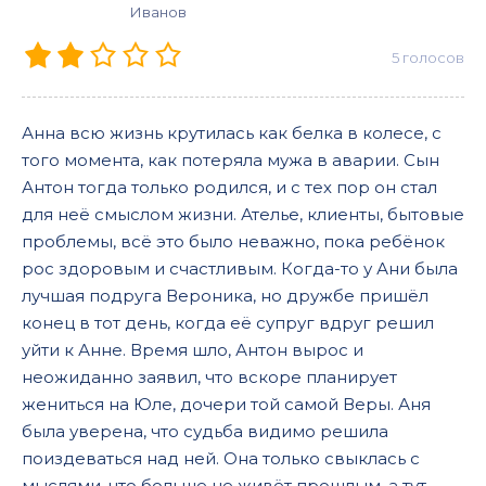
Иванов
5
голосов
Анна всю жизнь крутилась как белка в колесе, с
того момента, как потеряла мужа в аварии. Сын
Антон тогда только родился, и с тех пор он стал
для неё смыслом жизни. Ателье, клиенты, бытовые
проблемы, всё это было неважно, пока ребёнок
рос здоровым и счастливым. Когда-то у Ани была
лучшая подруга Вероника, но дружбе пришёл
конец в тот день, когда её супруг вдруг решил
уйти к Анне. Время шло, Антон вырос и
неожиданно заявил, что вскоре планирует
жениться на Юле, дочери той самой Веры. Аня
была уверена, что судьба видимо решила
поиздеваться над ней. Она только свыклась с
мыслями, что больше не живёт прошлым, а тут