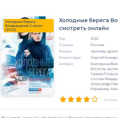
Холодные берега Во
Холодные берега
Возвращение 2 сезон
смотреть онлайн
(2022)
Год:
2022
Страны:
Россия
Жанры:
триллер, драма
Режиссёры:
Сергей Комар
Актеры:
Екатерина Вил
Богатов, Артё
Галина Польск
Сослан Фидаро
Александр Нику
Манакова, Анн
3
голос