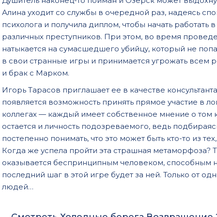
Душитель наконец-то пойман и Озерск может выдохнут
Алина уходит со службы в очередной раз, надеясь спо
психолога и получила диплом, чтобы начать работать 
различных преступников. При этом, во время провед
натыкается на сумасшедшего убийцу, который не попал
в свои странные игры и принимается угрожать всем 
и брак с Марком.
Игорь Тарасов приглашает ее в качестве консультанта
появляется возможность принять прямое участие в ло
коллегах — каждый имеет собственное мнение о том к
остается и личность подозреваемого, ведь подбираясь
постепенно понимать, что это может быть кто-то из тех
Когда же успела пройти эта страшная метаморфоза? 
оказывается беспринципным человеком, способным на
последний шаг в этой игре будет за ней. Только от од
людей…