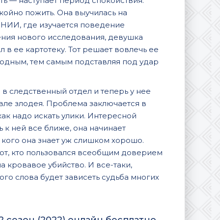
ь — наступает период спокойствия.
койно пожить. Она выучилась на
в НИИ, где изучается поведение
ения нового исследования, девушка
 в ее картотеку. Тот решает вовлечь ее
родным, тем самым подставляя под удар
 в следственный отдел и теперь у нее
вле злодея. Проблема заключается в
ак надо искать улики. Интересной
 к ней все ближе, она начинает
, кого она знает уж слишком хорошо.
Тот, кто пользовался всеобщим доверием
 кровавое убийство. И все-таки,
ного слова будет зависеть судьба многих