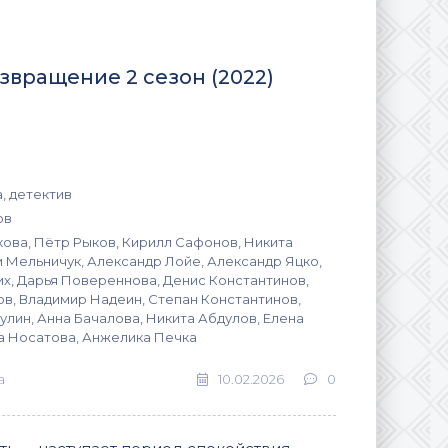
звращение 2 сезон (2022)
, детектив
ов
кова, Пётр Рыков, Кирилл Сафонов, Никита
м Мельничук, Александр Лойе, Александр Яцко,
их, Дарья Повереннова, Денис Константинов,
в, Владимир Надеин, Степан Константинов,
лин, Анна Бачалова, Никита Абдулов, Елена
а Носатова, Анжелика Печка
а
10.02.2026
0