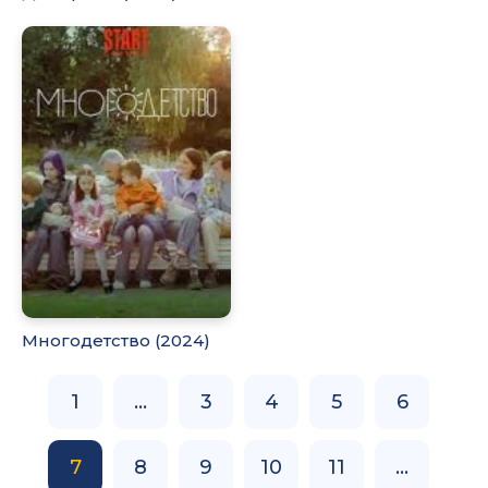
Многодетство (2024)
1
...
3
4
5
6
7
8
9
10
11
...