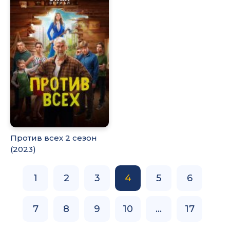
Против всех 2 сезон
(2023)
1
2
3
4
5
6
7
8
9
10
...
17