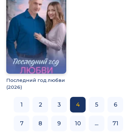
Последний год любви
(2026)
1
2
3
4
5
6
7
8
9
10
...
71