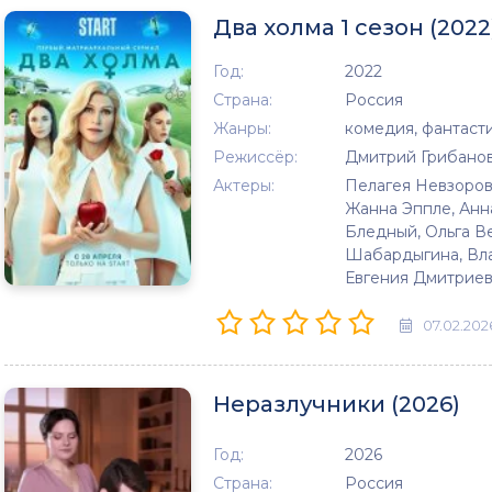
Два холма 1 сезон (2022
Год:
2022
Страна:
Россия
Жанры:
комедия, фантаст
Режиссёр:
Дмитрий Грибанов
Актеры:
Пелагея Невзоров
Жанна Эппле, Анн
Бледный, Ольга В
Шабардыгина, Вл
Евгения Дмитриев
07.02.202
Неразлучники (2026)
Год:
2026
Страна:
Россия