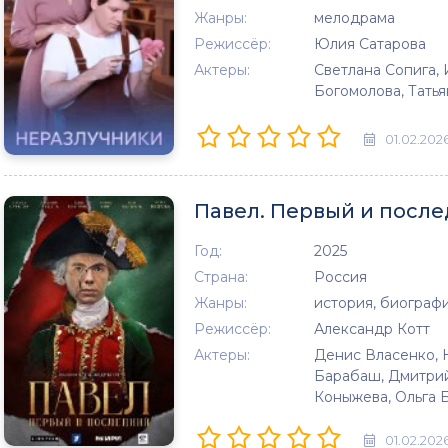
Жанры:
мелодрама
Режиссёр:
Юлия Сатарова
Актеры:
Светлана Сопига,
Богомолова, Тать
01.02.202
Павел. Первый и после
Год:
2025
Страна:
Россия
Жанры:
история, биографи
Режиссёр:
Александр Котт
Актеры:
Денис Власенко, 
Барабаш, Дмитрий
Коныжева, Ольга 
01.02.202