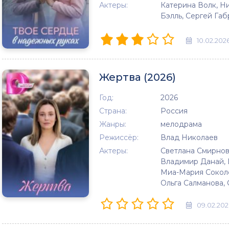
Актеры:
Катерина Волк, Н
Бэлль, Сергей Га
10.02.202
Жертва (2026)
Год:
2026
Страна:
Россия
Жанры:
мелодрама
Режиссёр:
Влад Николаев
Актеры:
Светлана Смирнов
Владимир Данай, И
Миа-Мария Соколо
Ольга Салманова,
09.02.202