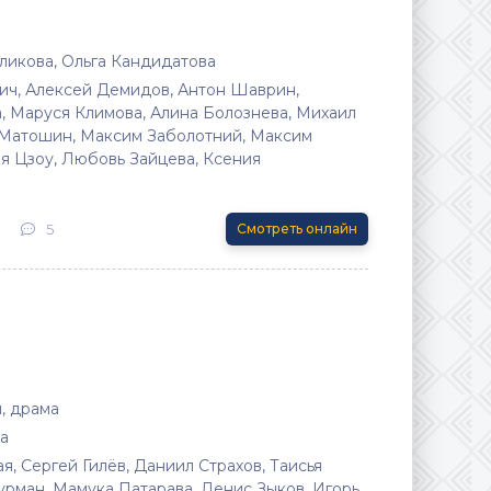
ликова, Ольга Кандидатова
ч, Алексей Демидов, Антон Шаврин,
 Маруся Климова, Алина Болознева, Михаил
 Матошин, Максим Заболотний, Максим
я Цзоу, Любовь Зайцева, Ксения
5
Смотреть онлайн
, драма
а
я, Сергей Гилёв, Даниил Страхов, Таисья
урман, Мамука Патарава, Денис Зыков, Игорь