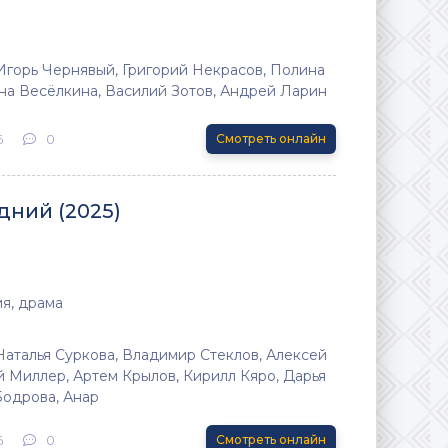
 Игорь Чернявый, Григорий Некрасов, Полина
яна Весёлкина, Василий Зотов, Андрей Ларин
6
0
Смотреть онлайн
дний (2025)
я, драма
Наталья Суркова, Владимир Стеклов, Алексей
 Миллер, Артем Крылов, Кирилл Кяро, Дарья
Бодрова, Анар
6
0
Смотреть онлайн