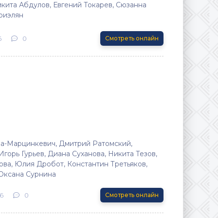
икита Абдулов, Евгений Токарев, Сюзанна
бриэлян
6
0
Смотреть онлайн
а-Марцинкевич, Дмитрий Ратомский,
горь Гурьев, Диана Суханова, Никита Тезов,
ва, Юлия Дробот, Константин Третьяков,
 Оксана Сурнина
6
0
Смотреть онлайн