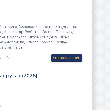
Екатерина Вилкова, Анастасия Микульчина,
, Александр Горбатов, Галина Польских,
ения Малахова, Игорь Хрипунов, Елена
на Ануфриева, Эльдар Трамов, Сослан
онстантинов
6
0
Смотреть онлайн
х руках (2026)
о