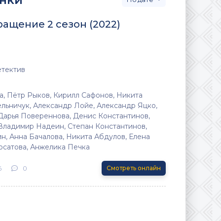
ащение 2 сезон (2022)
етектив
а, Пётр Рыков, Кирилл Сафонов, Никита
ельничук, Александр Лойе, Александр Яцко,
 Дарья Повереннова, Денис Константинов,
Владимир Надеин, Степан Константинов,
н, Анна Бачалова, Никита Абдулов, Елена
осатова, Анжелика Печка
6
0
Смотреть онлайн
)