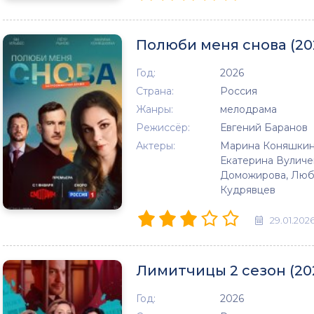
Полюби меня снова (20
Год:
2026
Страна:
Россия
Жанры:
мелодрама
Режиссёр:
Евгений Баранов
Актеры:
Марина Коняшкина
Екатерина Вуличе
Доможирова, Любо
Кудрявцев
29.01.202
Лимитчицы 2 сезон (20
Год:
2026