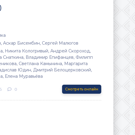
)
ика
, Аскар Бисембин, Сергей Малюгов
а, Никита Кологривый, Андрей Скороход,
а Снаткина, Владимир Епифанцев, Филипп
еникова, Светлана Камынина, Маргарита
адислав Юдин, Дмитрий Белоцерковский,
а, Елена Муравьёва
6
0
Смотреть онлайн