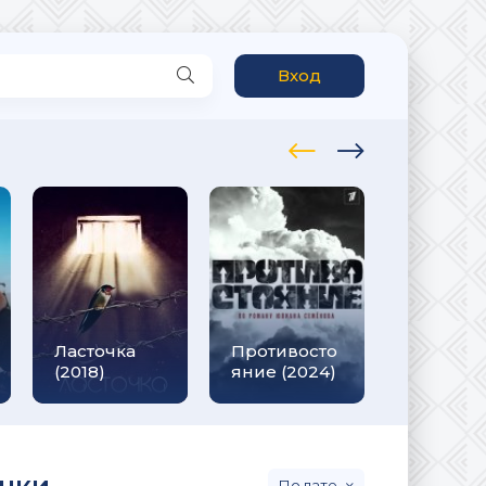
Вход
Несмот
Ласточка
Противосто
ни на чт
(2018)
яние (2024)
(2021)
инки
дате