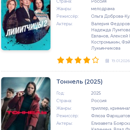
Страна:
Россия
Жанры:
мелодрама
Режиссёр:
Ольга Доброва-Ку
Актеры:
Валерия Федорови
Надежда Лумпова,
Евланов, Алексей
Костромыкин, Фэй
Лукьянчикова
19.01.2026
Тоннель (2025)
Год:
2025
Страна:
Россия
Жанры:
триллер, криминал
Режиссёр:
Флюза Фархшатов
Актеры:
Елизавета Боярска
Калинина, Влад Ф