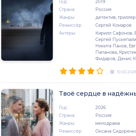
Год:
2019
Страна:
Россия
Жанры:
детектив, триллер
Режиссёр:
Сергей Комаров
Актеры:
Кирилл Сафонов, 
Сергей Пускепалис
Никита Панов, Евг
Папанова, Кристи
Фидаров, Денис К
10.02.202
Твоё сердце в надёжны
Год:
2026
Страна:
Россия
Жанры:
мелодрама
Режиссёр:
Оксана Сидоренк