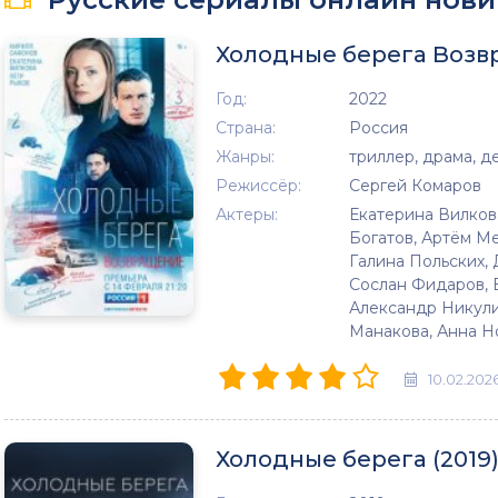
Холодные берега Возвр
Год:
2022
Страна:
Россия
Жанры:
триллер, драма, д
Режиссёр:
Сергей Комаров
Актеры:
Екатерина Вилков
Богатов, Артём М
Галина Польских,
Сослан Фидаров, 
Александр Никули
Манакова, Анна Н
10.02.202
Холодные берега (2019